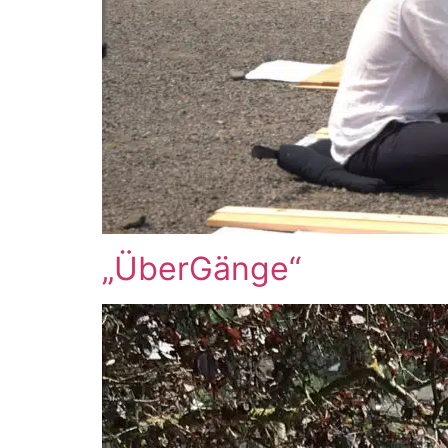
„ÜberGänge“