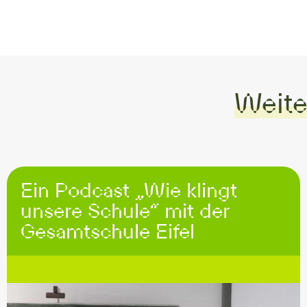
Weite
Ein Podcast „Wie klingt
unsere Schule“ mit der
Gesamtschule Eifel