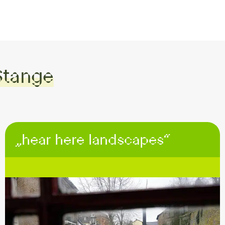
Stange
„hear here landscapes“