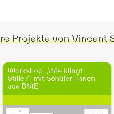
re Projekte von Vincent 
Workshop „Wie klingt
Stille?“ mit Schüler_Innen
aus BME