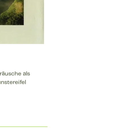
räusche als
nstereifel